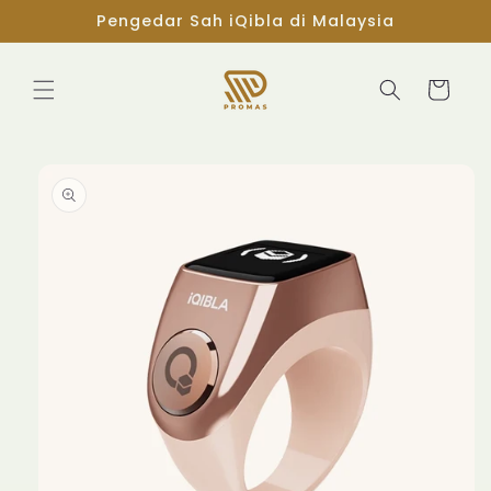
Skip to
Pengedar Sah iQibla di Malaysia
content
Cart
Skip to
product
information