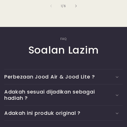
of
1
/
6
FAQ
Soalan Lazim
Perbezaan Jood Air & Jood Lite ?
Adakah sesuai dijadikan sebagai
hadiah ?
Adakah ini produk original ?