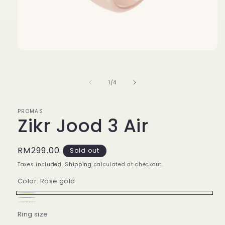
Open
media
1
in
of
1
/
4
modal
PROMAS
Zikr Jood 3 Air
Regular
RM299.00
Sold out
price
Taxes included.
Shipping
calculated at checkout.
Color:
Rose gold
Rose
Variant
Dark
Variant
Titanium
Variant
gold
sold
Ring size
Grey
sold
sold