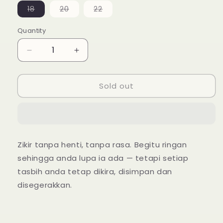
out
out
Variant
Variant
Variant
18
20
22
out
or
sold
sold
sold
or
out
out
out
or
unavailable
or
or
or
Quantity
Quantity
unavailable
unavailable
unavailable
unavailable
unavailable
Decrease
Increase
quantity
quantity
for
for
Sold out
Zikr
Zikr
Jood
Jood
3
3
Air
Air
Zikir tanpa henti, tanpa rasa. Begitu ringan
sehingga anda lupa ia ada — tetapi setiap
tasbih anda tetap dikira, disimpan dan
disegerakkan.